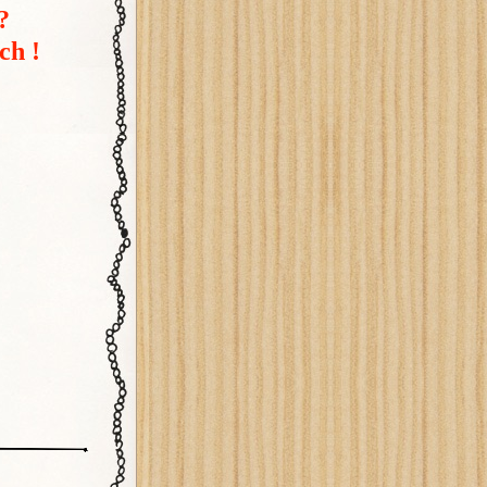
?
ch !