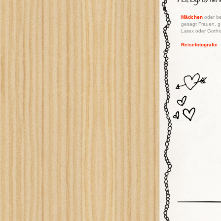
Mädchen
oder be
gesagt Frauen, g
Latex oder Gothic
Reisefotografie