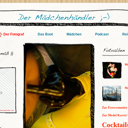
Der Fotograf
Das Boot
Mädchen
Podcast
Rei
M
Re
Zur Fotocomunity
Zur Model Kartei 
Cocktail