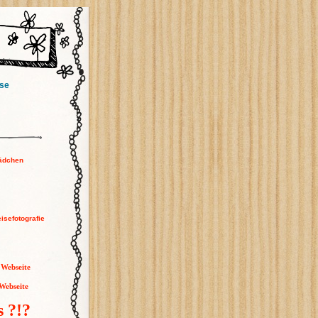
se
ädchen
isefotografie
 Webseite
Webseite
s ?!?