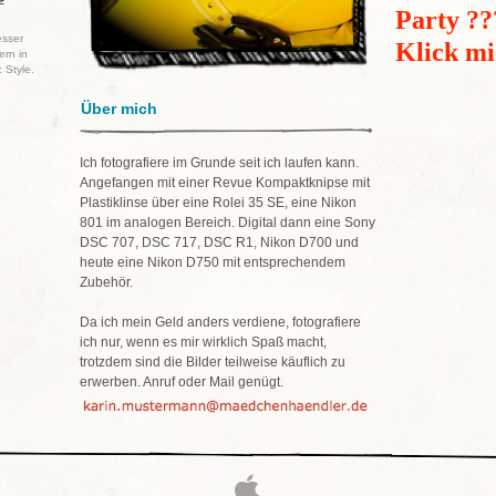
Party ??
sser
Klick mi
ern in
 Style.
Über mich
Ich fotografiere im Grunde seit ich laufen kann.
Angefangen mit einer Revue Kompaktknipse mit
Plastiklinse über eine Rolei 35 SE, eine Nikon
801 im analogen Bereich. Digital dann eine Sony
DSC 707, DSC 717, DSC R1, Nikon D700 und
heute eine Nikon D750 mit entsprechendem
Zubehör.
Da ich mein Geld anders verdiene, fotografiere
ich nur, wenn es mir wirklich Spaß macht,
trotzdem sind die Bilder teilweise käuflich zu
erwerben. Anruf oder Mail genügt.