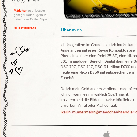
Mädchen
oder besser
gesagt Frauen, gern in
Latex oder Gothic Style.
Reisefotografie
Über mich
Ich fotografiere im Grunde seit ich laufen kann
Angefangen mit einer Revue Kompaktknipse 
Plastiklinse über eine Rolei 35 SE, eine Nikon
801 im analogen Bereich. Digital dann eine S
DSC 707, DSC 717, DSC R1, Nikon D700 un
heute eine Nikon D750 mit entsprechendem
Zubehör.
Da ich mein Geld anders verdiene, fotografier
ich nur, wenn es mir wirklich Spaß macht,
trotzdem sind die Bilder teilweise käuflich zu
erwerben. Anruf oder Mail genügt.